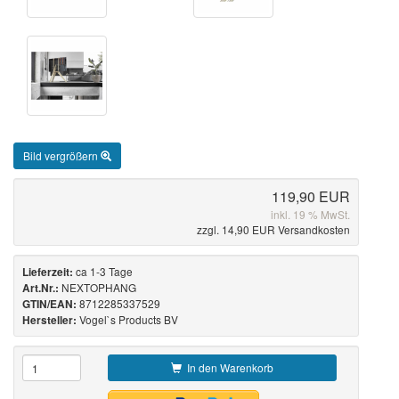
Bild vergrößern
119,90 EUR
inkl. 19 % MwSt.
zzgl. 14,90 EUR Versandkosten
ca 1-3 Tage
Lieferzeit:
NEXTOPHANG
Art.Nr.:
8712285337529
GTIN/EAN:
Vogel`s Products BV
Hersteller:
In den Warenkorb