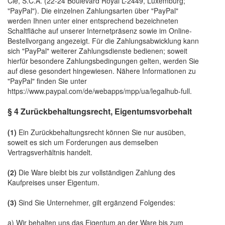
Cie, S.C.A. (22-24 Boulevard Royal L-2449, Luxemburg;
"PayPal"). Die einzelnen Zahlungsarten über "PayPal"
werden Ihnen unter einer entsprechend bezeichneten
Schaltfläche auf unserer Internetpräsenz sowie im Online-
Bestellvorgang angezeigt. Für die Zahlungsabwicklung kann
sich "PayPal" weiterer Zahlungsdienste bedienen; soweit
hierfür besondere Zahlungsbedingungen gelten, werden Sie
auf diese gesondert hingewiesen. Nähere Informationen zu
"PayPal" finden Sie unter
https://www.paypal.com/de/webapps/mpp/ua/legalhub-full
.
§ 4 Zurückbehaltungsrecht
, Eigentumsvorbehalt
(1)
Ein Zurückbehaltungsrecht können Sie nur ausüben,
soweit es sich um Forderungen aus demselben
Vertragsverhältnis handelt.
(2)
Die Ware bleibt bis zur vollständigen Zahlung des
Kaufpreises unser Eigentum.
(3)
Sind Sie Unternehmer, gilt ergänzend Folgendes:
a) Wir behalten uns das Eigentum an der Ware bis zum