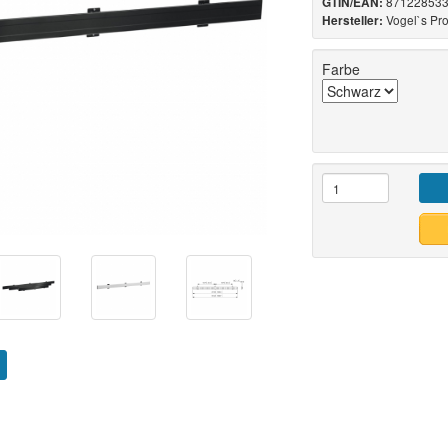
871228533
GTIN/EAN:
Vogel`s Pr
Hersteller:
Farbe