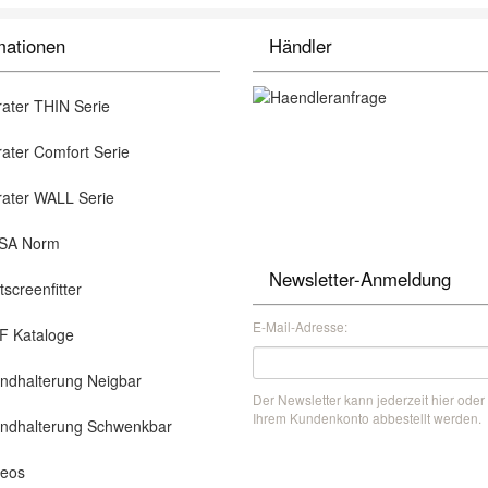
mationen
Händler
ater THIN Serie
ter Comfort Serie
ater WALL Serie
A Norm
Newsletter-Anmeldung
screenfitter
E-Mail-Adresse:
 Kataloge
dhalterung Neigbar
Der Newsletter kann jederzeit hier oder 
Ihrem Kundenkonto abbestellt werden.
dhalterung Schwenkbar
eos