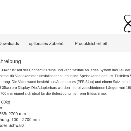
Downloads
optionales Zubehör
Produktsicherheit
chreibung
B3427 ist Teil der Connect-it Reihe und kann flexible an jedes System das Teil de
ptimal für Videokonferenzinstallationen und Inline-Speisekarten benutzt. Erstellen
rderung. Die Videowand besteht aus Adapterbars (PFB 34xx) und einem Satz in meh
S 35xx) pro Display. Die Adapterbars werden in drei verschiedenen Längen von 1
700 mm eignet sich ideal für die Befestigung mehrerer Bildschirme.
160kg
mm
2765/ 2700 mm
chung: 100 - 2700 mm
 oder Schwarz