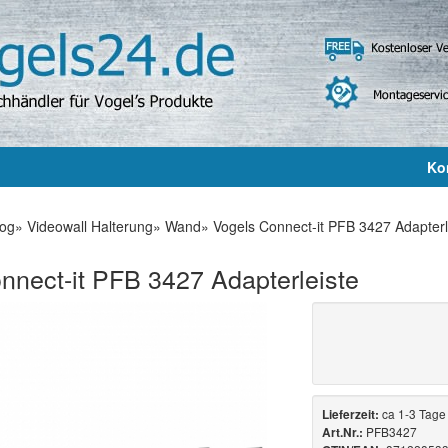
Ko
log
»
Videowall Halterung
»
Wand
»
Vogels Connect-it PFB 3427 Adapterl
nnect-it PFB 3427 Adapterleiste
ca 1-3 Tage
Lieferzeit:
PFB3427
Art.Nr.: