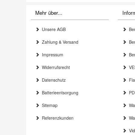
Mehr über...
Infor
Unsere AGB
Ber
Zahlung & Versand
Bera
Impressum
Ber
Widerrufsrecht
VES
Datenschutz
Flat
Batterieentsorgung
PDF
Sitemap
Wan
Referenzkunden
Wan
Vid