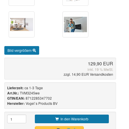
Bild vergrößern
129,90 EUR
inkl. 19 % MwSt.
zzgl. 14,90 EUR Versandkosten
ca 1-3 Tage
Lieferzeit:
TVM3245we
Art.Nr.:
8712285347702
GTIN/EAN:
Vogel`s Products BV
Hersteller:
In den Warenkorb