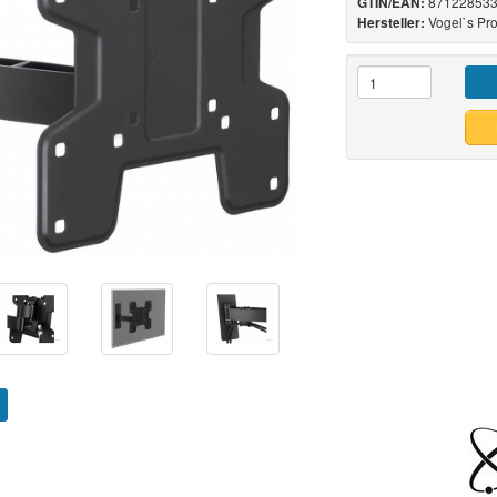
871228533
GTIN/EAN:
Vogel`s Pr
Hersteller: