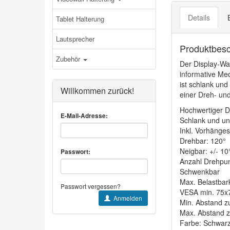
Details
Tablet Halterung
Lautsprecher
Produktbes
Zubehör
Der Display-Wa
informative Med
ist schlank und
Willkommen zurück!
einer Dreh- und
Hochwertiger Di
E-Mail-Adresse:
Schlank und una
Inkl. Vorhänge
Drehbar: 120°
Neigbar: +/- 10
Passwort:
Anzahl Drehpun
Schwenkbar
Max. Belastbark
Passwort vergessen?
VESA min. 75
Anmelden
Min. Abstand 
Max. Abstand 
Farbe: Schwar