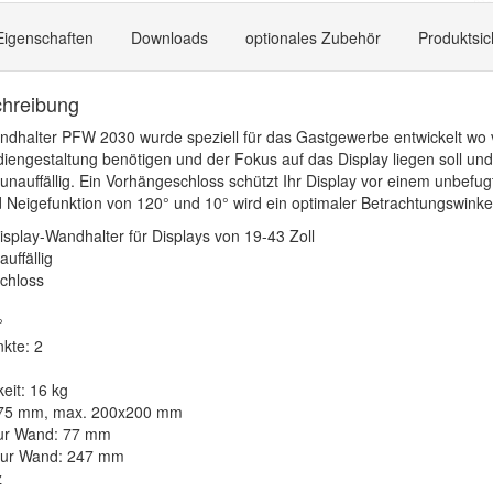
Eigenschaften
Downloads
optionales Zubehör
Produktsic
chreibung
ndhalter PFW 2030 wurde speziell für das Gastgewerbe entwickelt wo v
iengestaltung benötigen und der Fokus auf das Display liegen soll und
 unauffällig. Ein Vorhängeschloss schützt Ihr Display vor einem unbef
 Neigefunktion von 120° und 10° wird ein optimaler Betrachtungswinke
splay-Wandhalter für Displays von 19-43 Zoll
uffällig
schloss
°
kte: 2
eit: 16 kg
x75 mm, max. 200x200 mm
zur Wand: 77 mm
zur Wand: 247 mm
z