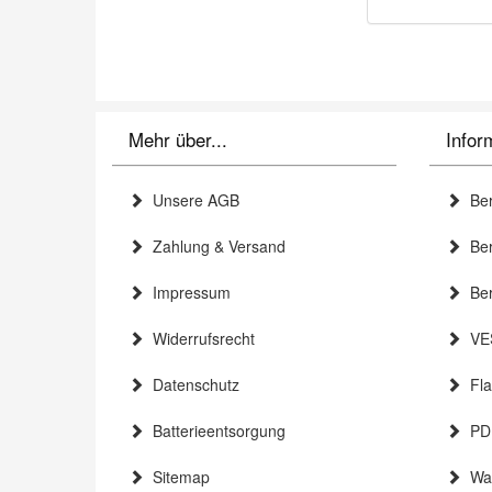
Mehr über...
Infor
Unsere AGB
Ber
Zahlung & Versand
Bera
Impressum
Ber
Widerrufsrecht
VES
Datenschutz
Flat
Batterieentsorgung
PDF
Sitemap
Wan