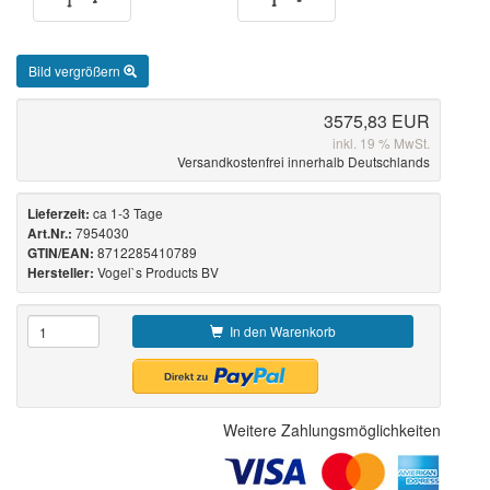
Bild vergrößern
3575,83 EUR
inkl. 19 % MwSt.
Versandkostenfrei innerhalb Deutschlands
ca 1-3 Tage
Lieferzeit:
7954030
Art.Nr.:
8712285410789
GTIN/EAN:
Vogel`s Products BV
Hersteller:
In den Warenkorb
Weitere Zahlungsmöglichkeiten