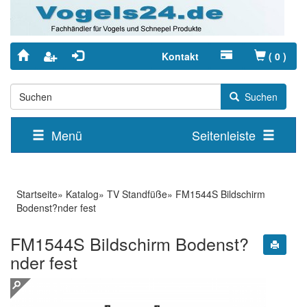
Kontakt
(
0
)
Suchen
Menü
Seitenleiste
Startseite
»
Katalog
»
TV Standfüße
»
FM1544S Bildschirm
Bodenst?nder fest
FM1544S Bildschirm Bodenst?
nder fest