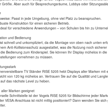
r Größe. Aber auch für Besprechungsräume, Lobbys oder Sitzungssäle is
?
weise: Passt in jede Umgebung, ohne viel Platz zu beanspruchen.
obuste Konstruktion für einen sicheren Betrieb.
it: Ideal für verschiedene Anwendungen – von Schulen bis hin zu Unt
lation und Bedienung
n ist schnell und unkompliziert, da die Montage von oben nach unten er
nem Anti-Kollisionsschutz ausgestattet, was die Nutzung noch sicherer
 die Bedienung zum Kinderspiel. Sie können Ihr Display mühelos in die
instellungen vornehmen zu müssen.
stungsstark
henverstellbare TV Ständer RISE 5205 hebt Displays aller Marken mit 
cht von 120 kg mühelos an. Vertrauen Sie auf die Qualität und Langleb
 auf das nächste Level zu heben.
 aller Marken geeignet
rselle Schnittstelle ist der Vogels RISE 5205 für Bildschirme jeder Mar
er VESA-Anschluss ist nicht mittig positioniert? Dann wenden Sie sich 
ter.