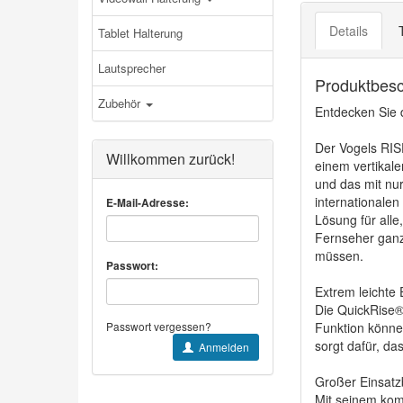
Details
Tablet Halterung
Lautsprecher
Produktbes
Zubehör
Entdecken Sie d
Der Vogels RISE
Willkommen zurück!
einem vertikal
und das mit nur
internationalen
E-Mail-Adresse:
Lösung für all
Fernseher ganz
müssen.
Passwort:
Extrem leichte
Die QuickRise®
Passwort vergessen?
Funktion könne
sorgt dafür, das
Anmelden
Großer Einsa
Mit seinem komp