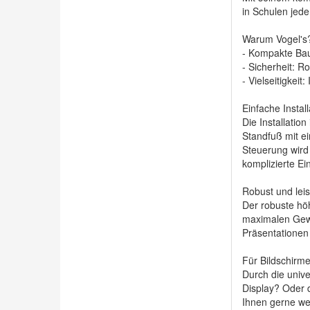
in Schulen jede
Warum Vogel's
- Kompakte Bau
- Sicherheit: R
- Vielseitigke
Einfache Instal
Die Installatio
Standfuß mit ei
Steuerung wird
komplizierte E
Robust und lei
Der robuste hö
maximalen Gewi
Präsentationen
Für Bildschirme
Durch die unive
Display? Oder d
Ihnen gerne wei