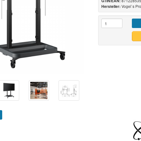
871228535
GTIN/EAN:
Vogel`s Pr
Hersteller: