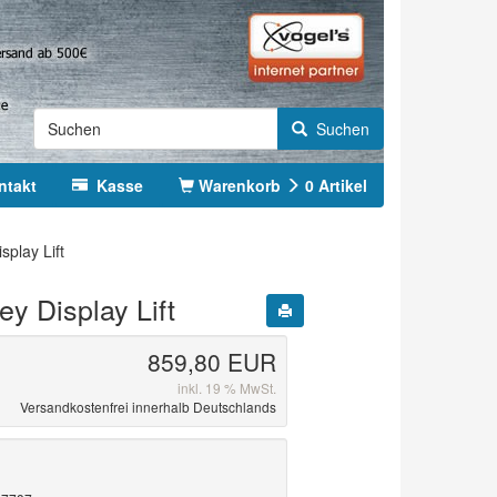
Suchen
ntakt
Kasse
Warenkorb
0
Artikel
splay Lift
y Display Lift
859,80 EUR
inkl. 19 % MwSt.
Versandkostenfrei innerhalb Deutschlands