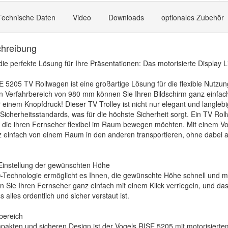
Technische Daten
Video
Downloads
optionales Zubehör
chreibung
ie perfekte Lösung für Ihre Präsentationen: Das motorisierte Display L
 5205 TV Rollwagen ist eine großartige Lösung für die flexible Nutzung
en Verfahrbereich von 980 mm können Sie Ihren Bildschirm ganz einfac
 einem Knopfdruck! Dieser TV Trolley ist nicht nur elegant und langle
 Sicherheitsstandards, was für die höchste Sicherheit sorgt. Ein TV Rol
e, die ihren Fernseher flexibel im Raum bewegen möchten. Mit einem V
 einfach von einem Raum in den anderen transportieren, ohne dabei auf
 Einstellung der gewünschten Höhe
-Technologie ermöglicht es Ihnen, die gewünschte Höhe schnell und mü
n Sie Ihren Fernseher ganz einfach mit einem Klick verriegeln, und d
s alles ordentlich und sicher verstaut ist.
tzbereich
akten und sicheren Design ist der Vogels RISE 5205 mit motorisiertem 