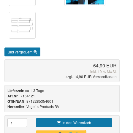
Bild vergrößern
64,90 EUR
inkl. 19 % MwSt.
zzgl. 14,90 EUR Versandkosten
ca 1-3 Tage
Lieferzeit:
7164121
Art.Nr.:
8712285354601
GTIN/EAN:
Vogel`s Products BV
Hersteller:
In den Warenkorb